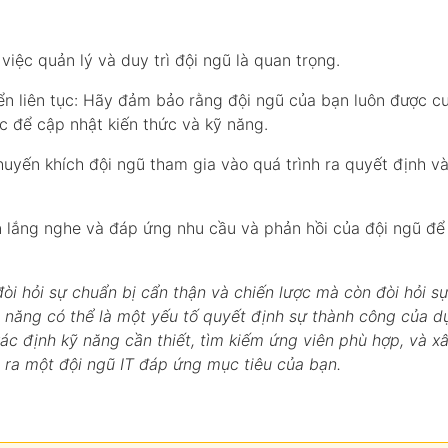
việc quản lý và duy trì đội ngũ là quan trọng.
riển liên tục: Hãy đảm bảo rằng đội ngũ của bạn luôn được c
ục để cập nhật kiến thức và kỹ năng.
Khuyến khích đội ngũ tham gia vào quá trình ra quyết định v
ôn lắng nghe và đáp ứng nhu cầu và phản hồi của đội ngũ đ
òi hỏi sự chuẩn bị cẩn thận và chiến lược mà còn đòi hỏi s
ài năng có thể là một yếu tố quyết định sự thành công của d
ác định kỹ năng cần thiết, tìm kiếm ứng viên phù hợp, và x
 ra một đội ngũ IT đáp ứng mục tiêu của bạn.