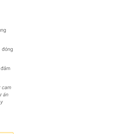
ung
à đóng
ể đảm
ự cam
ự án
ây