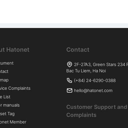
ut Hatonet
Contact
cument
2F-27A3, Green Stars 234
Bac Tu Liem, Ha Noi
tact
emap
(+84) 24-6290-0388
vice Complaints
hello@hatonet.com
e List
r manuals
Customer Support and 
lset Tag
Complaints
onet Member