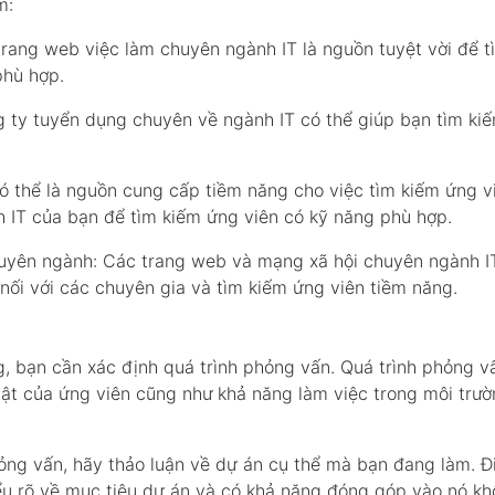
m:
trang web việc làm chuyên ngành IT là nguồn tuyệt vời để t
phù hợp.
g ty tuyển dụng chuyên về ngành IT có thể giúp bạn tìm ki
có thể là nguồn cung cấp tiềm năng cho việc tìm kiếm ứng v
 IT của bạn để tìm kiếm ứng viên có kỹ năng phù hợp.
uyên ngành: Các trang web và mạng xã hội chuyên ngành IT
nối với các chuyên gia và tìm kiếm ứng viên tiềm năng.
g, bạn cần xác định quá trình phỏng vấn. Quá trình phỏng v
uật của ứng viên cũng như khả năng làm việc trong môi trư
phỏng vấn, hãy thảo luận về dự án cụ thể mà bạn đang làm. Đ
ểu rõ về mục tiêu dự án và có khả năng đóng góp vào nó kh