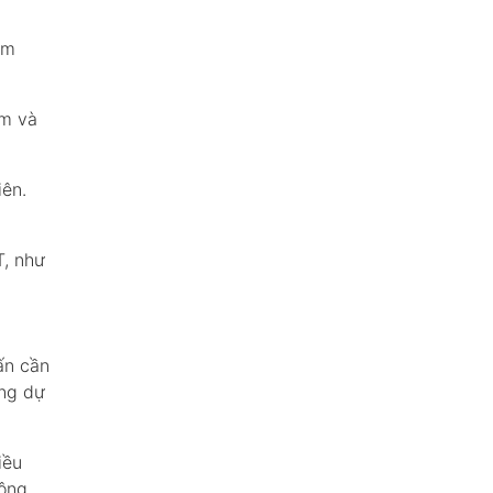
ìm
ếm và
iên.
, như
ấn cần
ờng dự
iều
ông.